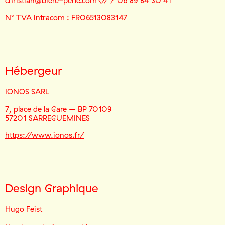
christian@biere-perle.com
\// / 06 89 84 30 41
N° TVA intracom : FR06513083147
Hébergeur
IONOS SARL
7, place de la Gare – BP 70109
57201 SARREGUEMINES
https://www.ionos.fr/
Design Graphique
Hugo Feist