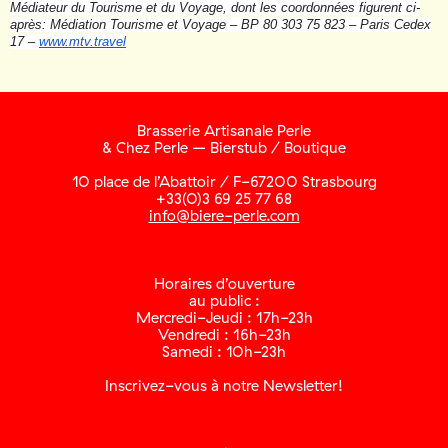
Médiateur du Tourisme et du Voyage, dont les coordonnées figurent ci-
après: Médiation Tourisme et Voyage – BP 80 303 75 823 – Paris Cedex
17 –
www.mtv.travel
Brasserie Artisanale Perle
& Chez Perle – Bierstub / Boutique
10 place de l’Abattoir / F-67200 Strasbourg
+33(0)3 69 25 77 68
info@biere-perle.com
Horaires d’ouverture
au public :
Mercredi-Jeudi : 17h-23h
Vendredi : 16h-23h
Samedi : 10h-23h
Inscrivez-vous à notre Newsletter!