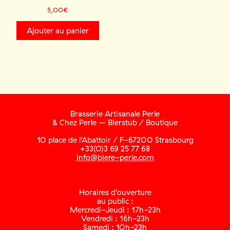
5,00
€
Ajouter au panier
Brasserie Artisanale Perle
& Chez Perle – Bierstub / Boutique
10 place de l’Abattoir / F-67200 Strasbourg
+33(0)3 69 25 77 68
info@biere-perle.com
Horaires d’ouverture
au public :
Mercredi-Jeudi : 17h-23h
Vendredi : 16h-23h
Samedi : 10h-23h