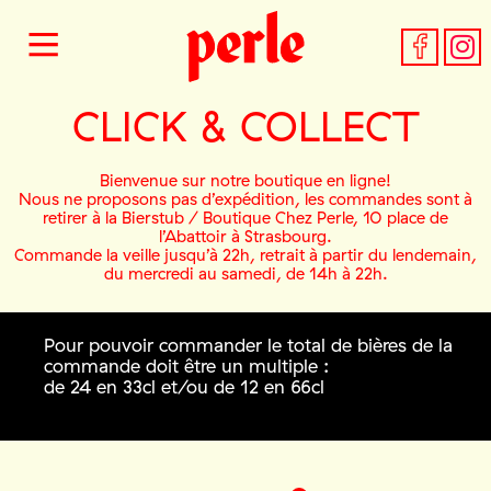
CLICK & COLLECT
Bienvenue sur notre boutique en ligne!
Nous ne proposons pas d’expédition, les commandes sont à
retirer à la Bierstub / Boutique Chez Perle, 10 place de
l’Abattoir à Strasbourg.
Commande la veille jusqu’à 22h, retrait à partir du lendemain,
du mercredi au samedi, de 14h à 22h.
Pour pouvoir commander le total de bières de la
commande doit être un multiple :
de 24 en 33cl et/ou de 12 en 66cl