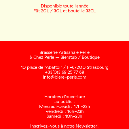
Disponible toute l’année
Fût 20L / 30L et bouteille 33CL
Brasserie Artisanale Perle
& Chez Perle – Bierstub / Boutique
10 place de l’Abattoir / F-67200 Strasbourg
+33(0)3 69 25 77 68
info@biere-perle.com
Horaires d’ouverture
au public :
Mercredi-Jeudi : 17h-23h
Vendredi : 16h-23h
Samedi : 10h-23h
Inscrivez-vous à notre Newsletter!