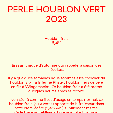
PERLE HOUBLON VERT
2023
Houblon frais
5,4%
Brassin unique d’automne qui rappelle la saison des
récoltes.
Il y a quelques semaines nous sommes allés chercher du
houblon Elixir à la ferme Pfister, houblonniers de père
en fils à Wingersheim. Ce houblon frais a été brassé
quelques heures après sa récolte.
Non séché comme il est d’usage en temps normal, ce
houblon frais (ou « vert ») apporte de la fraîcheur dans
cette bière légère (5,4% Alc.) subtilement maltée.
Cette bière non-filtrée arbore une robe trouble et