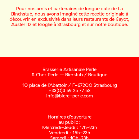
Pour nos amis et partenaires de longue date de La
Binchstub, nous avons imaginé cette recette originale à
découvrir en exclusivité dans leurs restaurants de Gayot,
Austerlitz et Broglie à Strasbourg et sur notre boutique.
Brasserie Artisanale Perle
& Chez Perle – Bierstub / Boutique
10 place de l’Abattoir / F-67200 Strasbourg
+33(0)3 69 25 77 68
info@biere-perle.com
Horaires d’ouverture
au public :
Mercredi-Jeudi : 17h-23h
Vendredi : 16h-23h
Samedi : 10h-23h