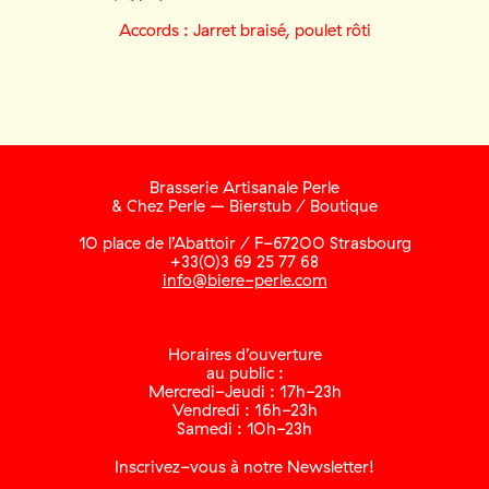
Accords : Jarret braisé, poulet rôti
Brasserie Artisanale Perle
& Chez Perle – Bierstub / Boutique
10 place de l’Abattoir / F-67200 Strasbourg
+33(0)3 69 25 77 68
info@biere-perle.com
Horaires d’ouverture
au public :
Mercredi-Jeudi : 17h-23h
Vendredi : 16h-23h
Samedi : 10h-23h
Inscrivez-vous à notre Newsletter!