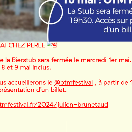
AI CHEZ PERLE
 la Bierstub sera fermée le mercredi 1er mai
 8 et 9 mai inclus.
us accueillerons le
@otmfestival
, à partir de 
présentation d’un billet.
otmfestival.fr/2024/julien-brunetaud