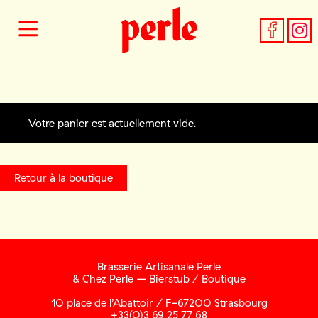
Votre panier est actuellement vide.
Retour à la boutique
Brasserie Artisanale Perle
& Chez Perle – Bierstub / Boutique
10 place de l’Abattoir / F-67200 Strasbourg
+33(0)3 69 25 77 68