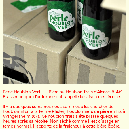
Perle Houblon Vert
— Bière au Houblon frais d’Alsace, 5,4%
Brassin unique d’automne qui rappelle la saison des récoltes!
Il y a quelques semaines nous sommes allés chercher du
houblon Elixir à la ferme Pfister, houblonniers de père en fils à
Wingersheim (67). Ce houblon frais a été brassé quelques
heures après sa récolte. Non séché comme il est d’usage en
temps normal, il apporte de la fraîcheur à cette bière légère.