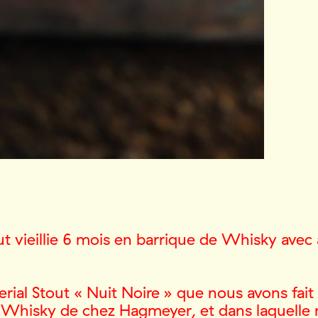
ut vieillie 6 mois en barrique de Whisky avec 
perial Stout « Nuit Noire » que nous avons fai
 Whisky de chez Hagmeyer, et dans laquelle n